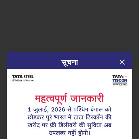
सूचना
|
29.05.26
टीएमटी सरिया
क्या सतही जंग का मतलब है कि आपका
TMT रीबार खराब हो गया है: मिथक बनाम