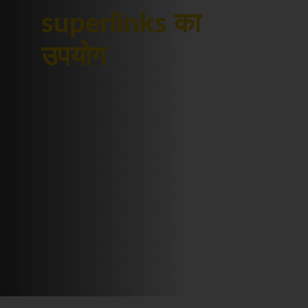
superlinks का
उपयोग