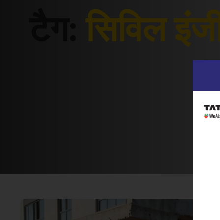
टैग:
सिविल इंजी