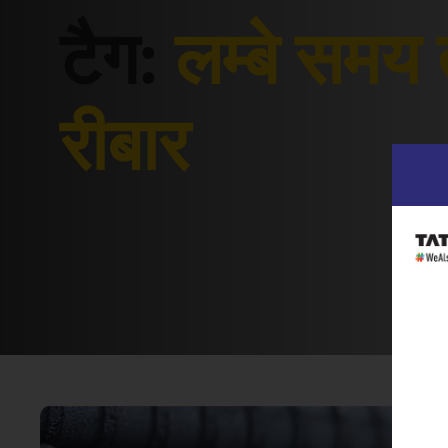
टैग:
लम्बे समय
रीबार