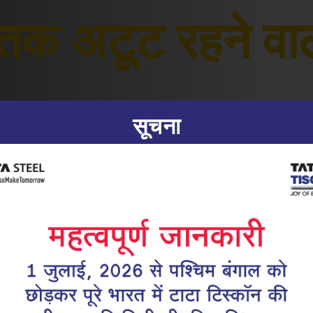
 तक अटूट रहने वा
सूचना
|
21.02.25
टीएमटी सरिया