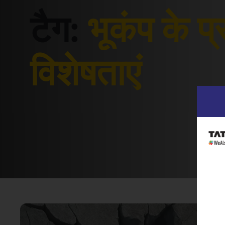
टैग:
भूकंप के प
विशेषताएं