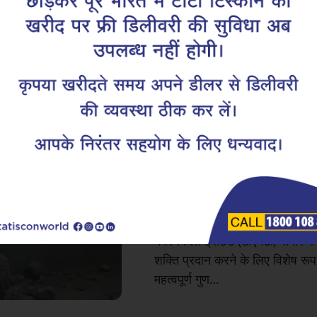
कैसे टीएमटी रीबार 
भूकंप-प्रतिरोधक क
है
भूकंप की संभावना वाले क्षेत्रों में 
नहीं किया जा सकता है। मज़बूत डिज़
विशेष महत्व होता है, लेकिन भूकंप की
अटूट बनाए रखने वाला प्रमुख तत्व थर
मैकेनिकली ट्रीटेड (टीएमटी) रीबार 
शक्ति प्रदान करने के लिए विशेष रू
महत्वपूर्ण गुण…