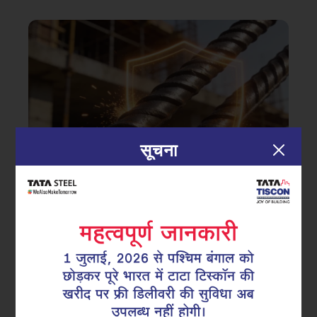
सूचना
|
28.01.26
टीएमटी सरिया
नेक्स्ट-जनरेशन TMT रीबार्स: टाटा टिस्कॉन
के साथ सुरक्षित, मजबूत और लंबे समय तक