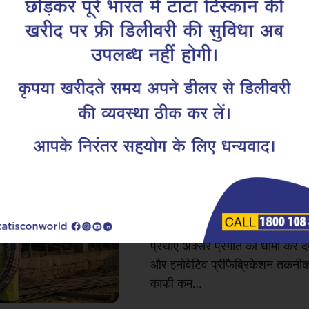
RCC निर्माण को ते
एडवांस्ड TMT रीब
सुरक्षित प्रोजेक्ट
करते हैं
आधुनिक इंफ्रास्ट्रक्चर विकास में, 
महत्वपूर्ण है जितनी संरचनात्मक मजबू
भारत में निर्माण का प्रमुख आधार बना 
प्रथाएँ अक्सर प्रगति को धीमा कर दे
और इनोवेटिव प्रीफैब्रिकेशन तकनीक
काफी कम…