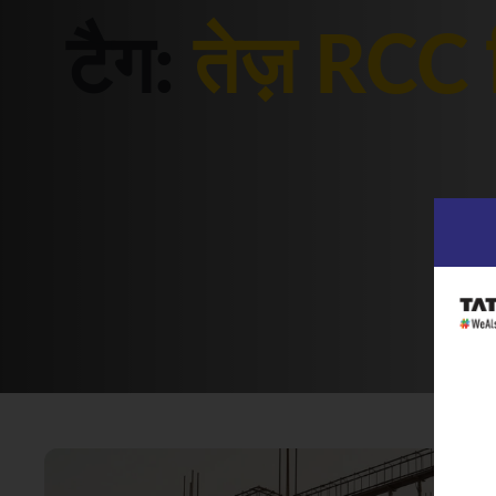
टैग:
तेज़ RCC न