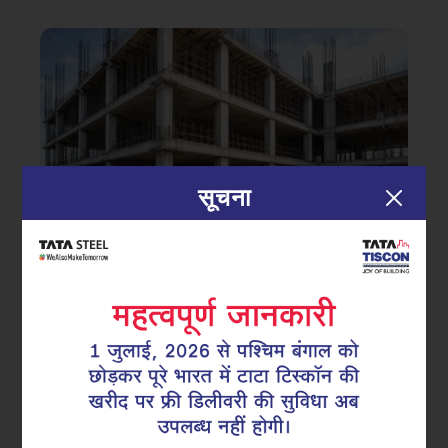
सूचना
|
18.03.26
टीएमटी सरिया
हर RCC बिल्डिंग की मजबूती के पीछे TMT
Rebars क्यों हैं इतने महत्वपूर्ण?