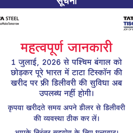
सूचना
बारिश, जंग और रीइन
खरीदने से पहले हर
क्या जानना चाहिए
घर बनाते समय ज़्यादातर लोग मुख्य स
ध्यान देते हैं। लेकिन उन्हीं सरियों क
जिन्हें छल्ले या लोहे की रिंग भी कहा
जबकि यही रीइन्फोर्समेंट स्टिरप्स त