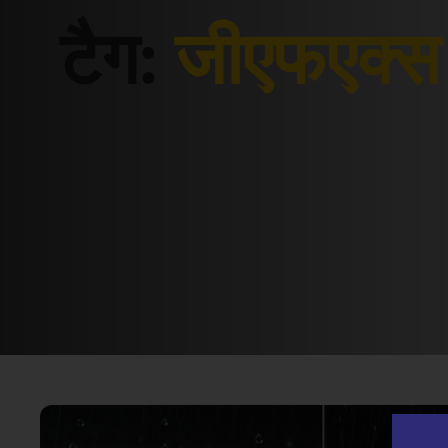
टैग:
जीएफएक्स 