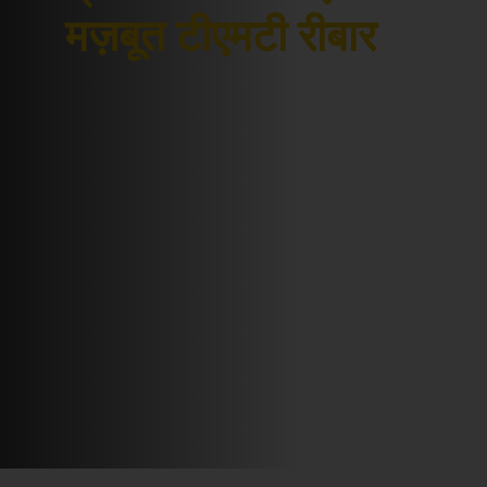
मज़बूत टीएमटी रीबार