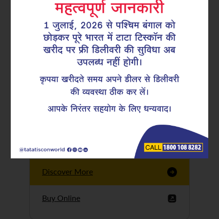
Tata Tiscon GFX
Ultima
Tata Tiscon 550SD
are highly accurate
and possess
uniform ridges,
high…
Discover More
Buy Online