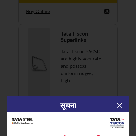
Buy Online
Tata Tiscon
Superlinks
Tata Tiscon 550SD
are highly accurate
and possess
uniform ridges,
high…
सूचना
Discover More
Buy Online