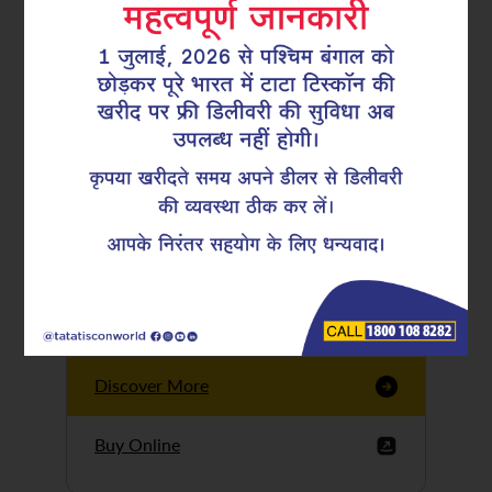
Tata Tiscon GFX
Ultima
Tata Tiscon 550SD
are highly accurate
and possess
uniform ridges,
high…
Discover More
Buy Online