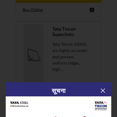
Buy Online
Tata Tiscon
Superlinks
Tata Tiscon 550SD
are highly accurate
and possess
uniform ridges,
high…
सूचना
Discover More
Buy Online