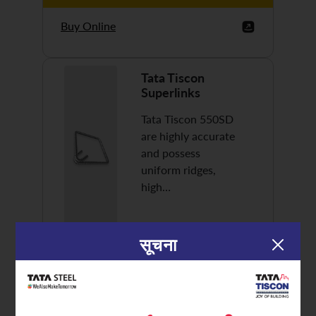
Buy Online
Tata Tiscon
Superlinks
Tata Tiscon 550SD
are highly accurate
and possess
uniform ridges,
high…
सूचना
Discover More
Buy Online