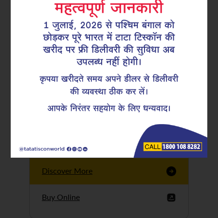
Tata Tiscon GFX
Ultima
Tata Tiscon 550SD
are highly accurate
and possess
uniform ridges,
high…
Discover More
Buy Online