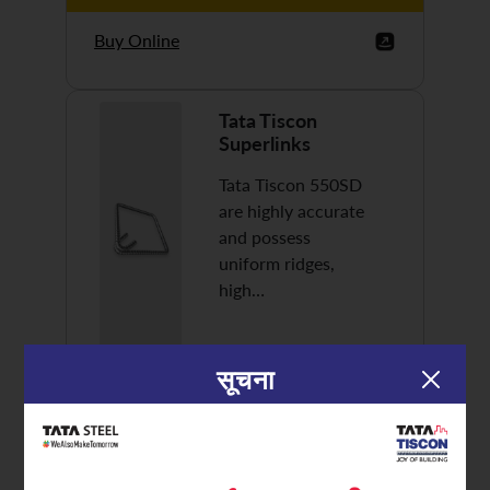
Buy Online
Tata Tiscon
Superlinks
Tata Tiscon 550SD
are highly accurate
and possess
uniform ridges,
high…
सूचना
Discover More
Buy Online