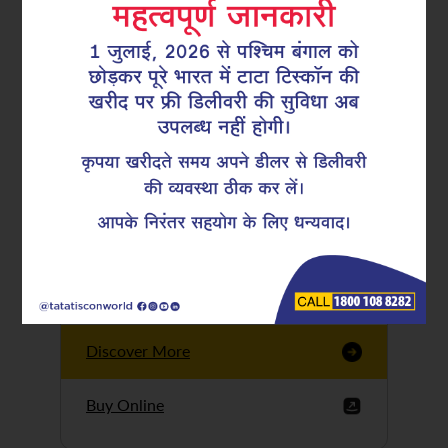
Tata Tiscon GFX
Ultima
Tata Tiscon 550SD
are highly accurate
and possess
uniform ridges,
high…
Discover More
Buy Online