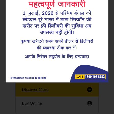
Tata Tiscon GFX
Ultima
Tata Tiscon 550SD
are highly accurate
and possess
uniform ridges,
high…
Discover More
Buy Online