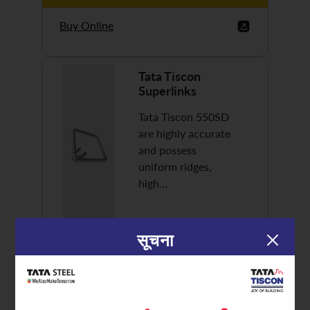
Buy Online
Tata Tiscon
Superlinks
Tata Tiscon 550SD
are highly accurate
and possess
uniform ridges,
high…
सूचना
Discover More
Buy Online