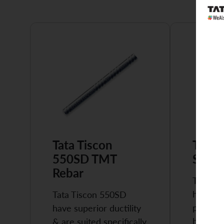
Tata Tiscon
Tata 
550SD TMT
Super
Rebar
Tata Ti
highly 
Tata Tiscon 550SD
possess
have superior ductility
high…
& are suited specifically