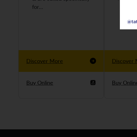
for…
Discover More
Discover
Buy Online
Buy Onlin