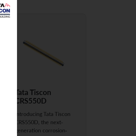
Tata Tiscon
CRS550D
Introducing Tata Tiscon
CRS550D, the next-
generation corrosion-