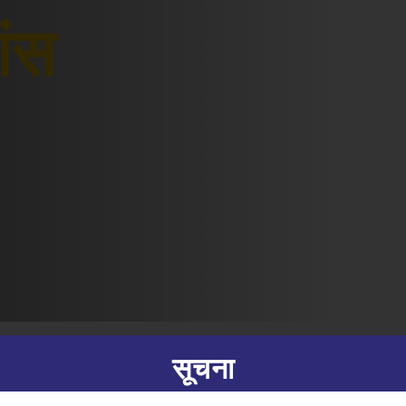
शंस
सूचना