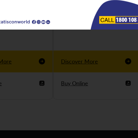
 More
Discover More
e
Buy Online