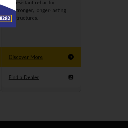
resistant rebar for
stronger, longer-lasting
structures.
Discover More
Find a Dealer