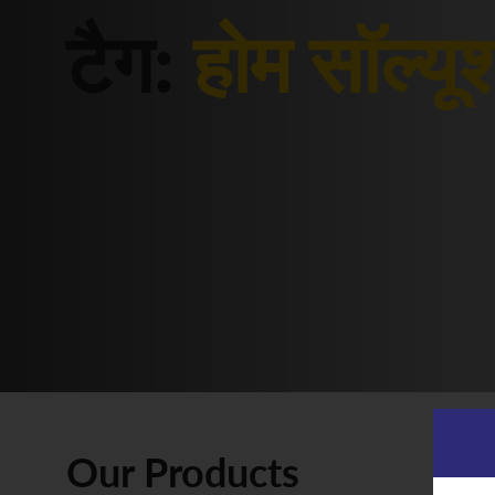
टैग:
होम सॉल्यू
Our Products