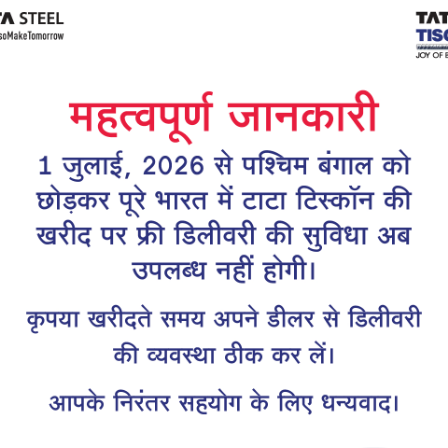
Tiscon
Tata Tiscon GFX
links
Ultima
scon 550SD are
Tata Tiscon 550SD are
accurate and
highly accurate and
 uniform ridges,
possess uniform ridges,
high…