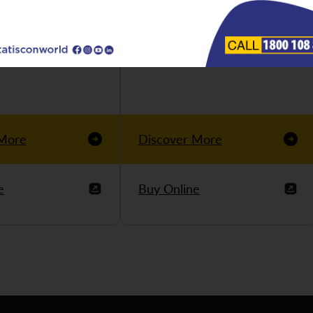
 More
Discover More
e
Buy Online