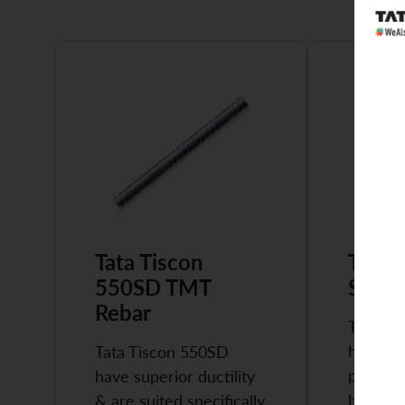
Tata Tiscon
Tata 
550SD TMT
Super
Rebar
Tata Ti
highly 
Tata Tiscon 550SD
possess
have superior ductility
high…
& are suited specifically