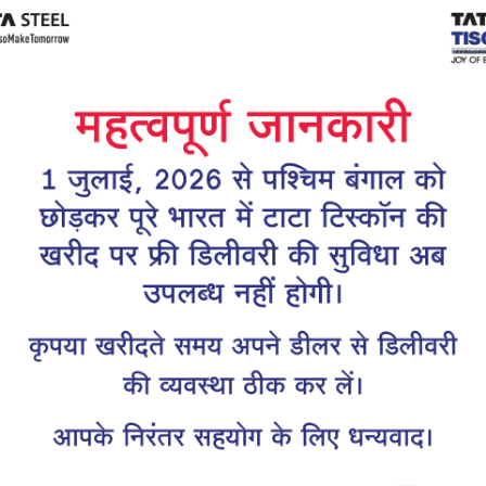
Tiscon
Tata Tiscon GFX
links
Ultima
scon 550SD are
Tata Tiscon 550SD are
accurate and
highly accurate and
 uniform ridges,
possess uniform ridges,
high…