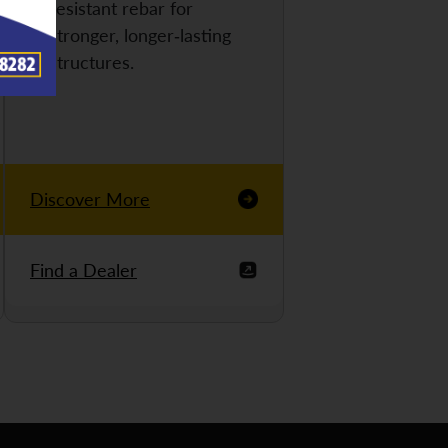
resistant rebar for
stronger, longer-lasting
structures.
Discover More
Find a Dealer