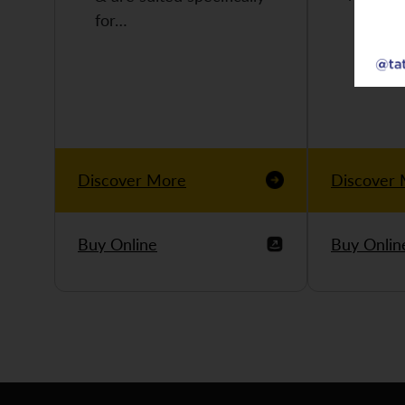
for…
Discover More
Discover
Buy Online
Buy Onlin