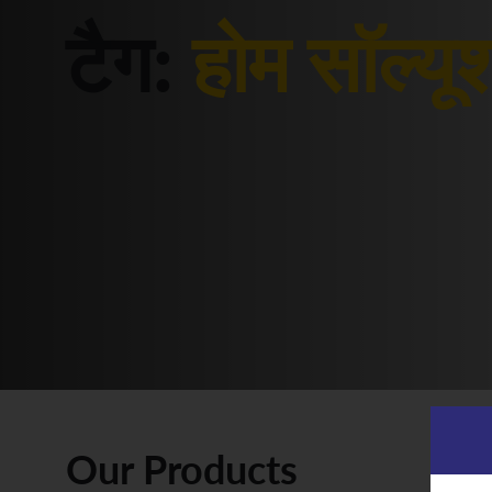
टैग:
होम सॉल्यू
Our Products