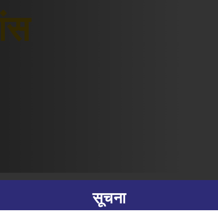
शंस
सूचना