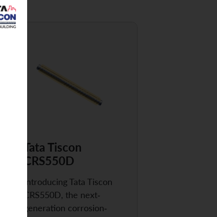
Tata Tiscon
CRS550D
Introducing Tata Tiscon
CRS550D, the next-
generation corrosion-