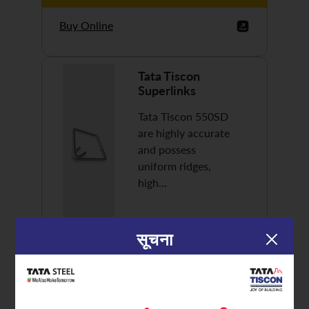
Buy Online
Tata Tiscon
Superlinks
Tata Tiscon 550SD
are highly accurate
and possess
uniform ridges,
high…
सूचना
Discover More
Buy Online