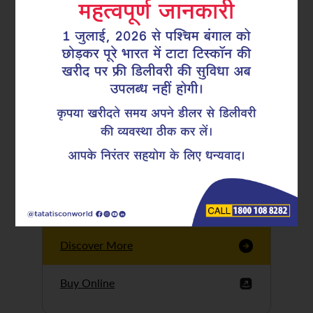
Tata Tiscon GFX
Ultima
Tata Tiscon 550SD
are highly accurate
and possess
uniform ridges,
high…
Discover More
Buy Online