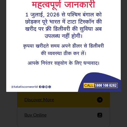
Tata Tiscon GFX
Ultima
Tata Tiscon 550SD
are highly accurate
and possess
uniform ridges,
high…
Discover More
Buy Online