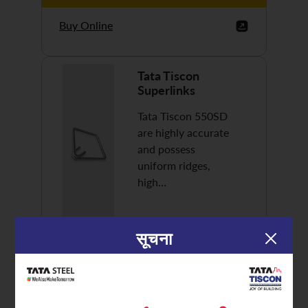
Buy Online
Tata Tiscon
Superlinks
Tata Tiscon 550SD
are highly accurate
and possess
uniform ridges,
high…
सूचना
Discover More
Buy Online