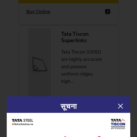
Buy Online
Tata Tiscon
Superlinks
Tata Tiscon 550SD
are highly accurate
and possess
uniform ridges,
high…
सूचना
Discover More
Buy Online