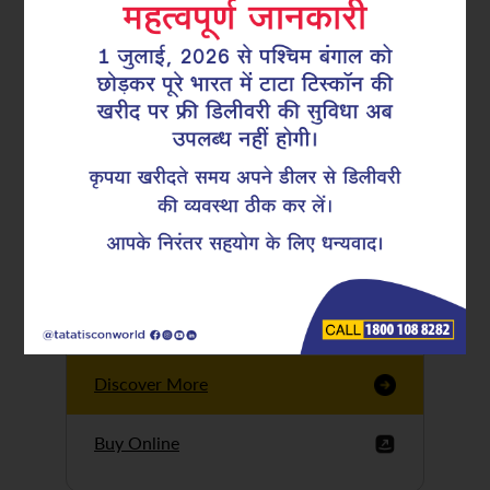
Tata Tiscon GFX
Ultima
Tata Tiscon 550SD
are highly accurate
and possess
uniform ridges,
high…
Discover More
Buy Online