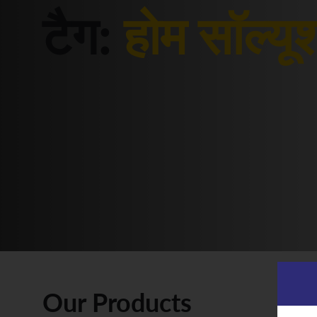
टैग:
होम सॉल्यू
Our Products