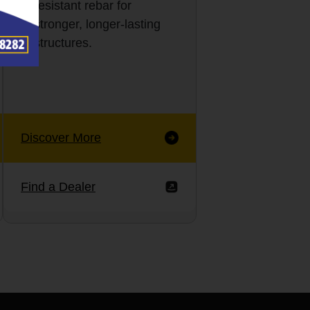
resistant rebar for
stronger, longer-lasting
structures.
Discover More
Find a Dealer