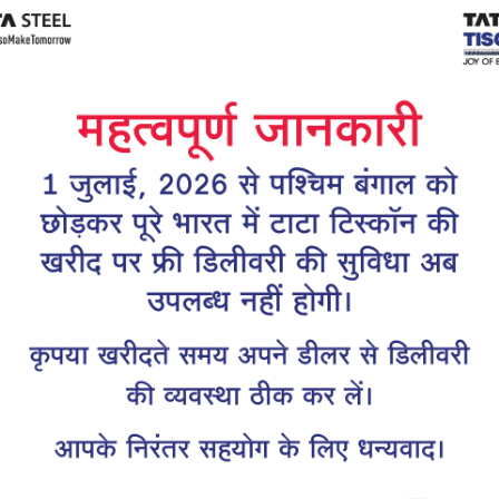
Tiscon
Tata Tiscon GFX
links
Ultima
scon 550SD are
Tata Tiscon 550SD are
accurate and
highly accurate and
 uniform ridges,
possess uniform ridges,
high…