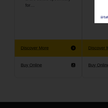
for…
Discover More
Discover 
Buy Online
Buy Onlin