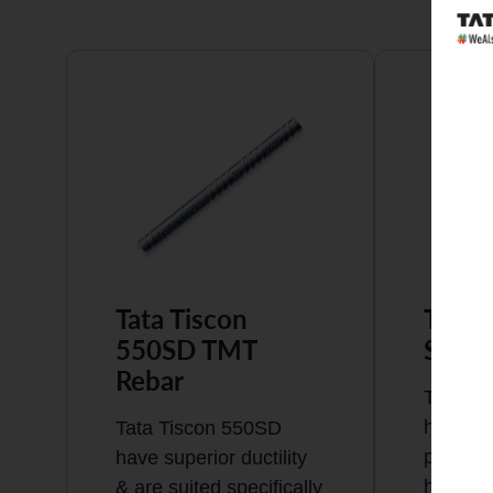
Tata Tiscon
Tata 
550SD TMT
Super
Rebar
Tata Ti
highly 
Tata Tiscon 550SD
possess
have superior ductility
high…
& are suited specifically