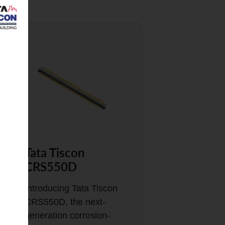
Tata Tiscon
CRS550D
Introducing Tata Tiscon
CRS550D, the next-
generation corrosion-