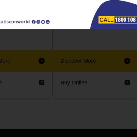
More
Discover More
e
Buy Online