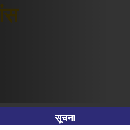
शंस
सूचना