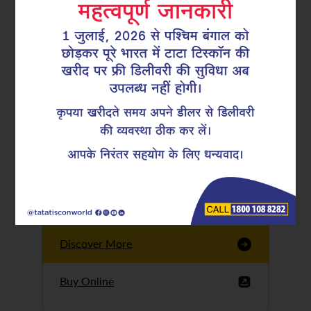
Tata Tiscon GFX
Ultima
Tata Tiscon 550SD
are highly accurate
and possess
uniform ridges,
high…
Discover More
Buy Online