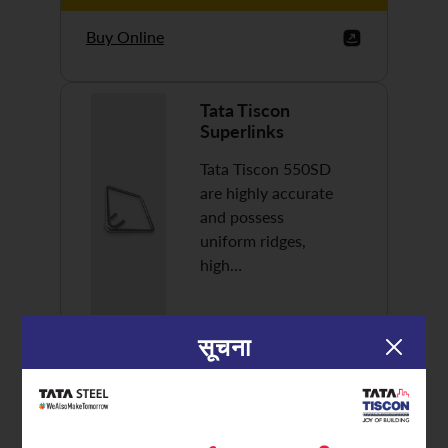
Buy Online
Tata Tiscon
Superlinks
Tata Tiscon 550SD
are highly accurate
and possess
uniform ridges,
high…
सूचना
Discover More
Buy Online