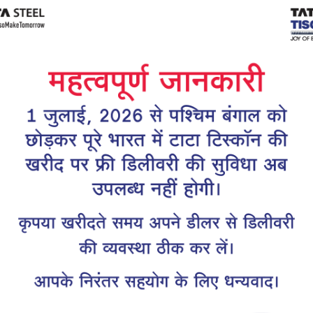
Tiscon
Tata Tiscon GFX
links
Ultima
scon 550SD are
Tata Tiscon 550SD are
accurate and
highly accurate and
 uniform ridges,
possess uniform ridges,
high…