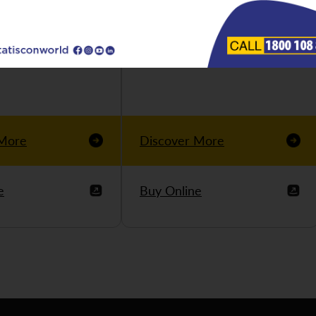
 More
Discover More
e
Buy Online