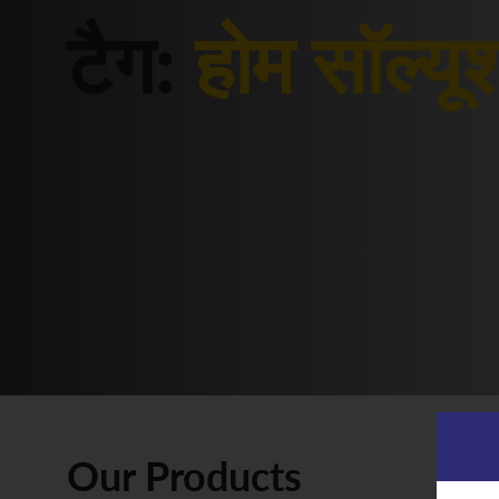
टैग:
होम सॉल्यू
Our Products