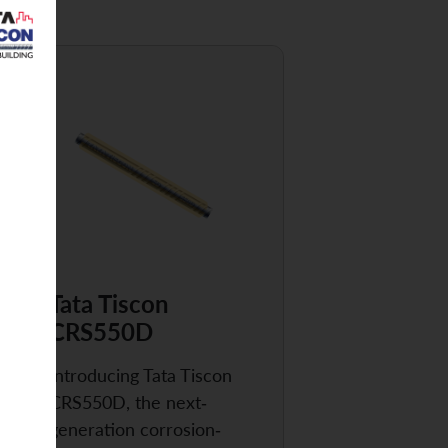
Tata Tiscon
CRS550D
Introducing Tata Tiscon
CRS550D, the next-
generation corrosion-