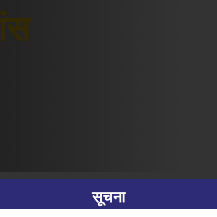
शंस
सूचना