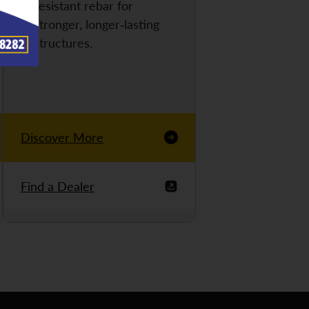
resistant rebar for
stronger, longer-lasting
structures.
Discover More
Find a Dealer