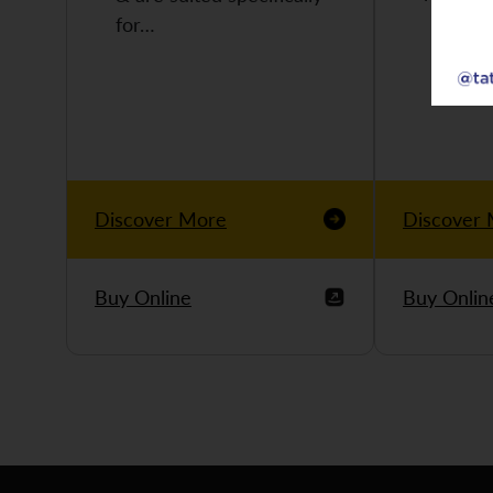
for…
Discover More
Discover
Buy Online
Buy Onlin