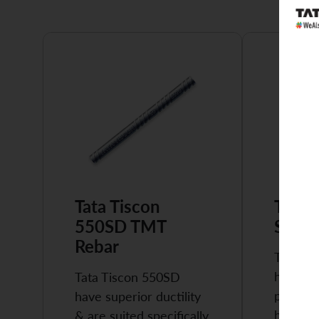
Tata Tiscon
Tata 
550SD TMT
Super
Rebar
Tata Ti
highly 
Tata Tiscon 550SD
possess
have superior ductility
high…
& are suited specifically