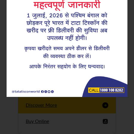
Tata Tiscon GFX
Ultima
Tata Tiscon 550SD
are highly accurate
and possess
uniform ridges,
high…
Discover More
Buy Online