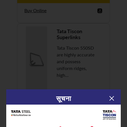
Buy Online
Tata Tiscon
Superlinks
Tata Tiscon 550SD
are highly accurate
and possess
uniform ridges,
high…
सूचना
Discover More
Buy Online