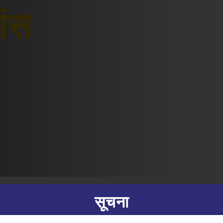
शंस
सूचना