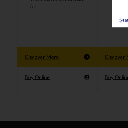
for…
Discover More
Discover
Buy Online
Buy Onlin