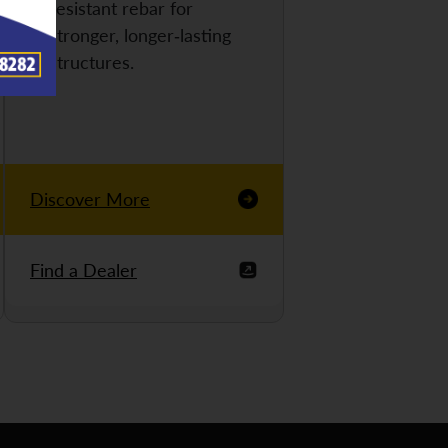
resistant rebar for
stronger, longer-lasting
structures.
Discover More
Find a Dealer