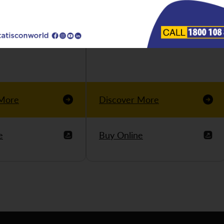
 More
Discover More
e
Buy Online