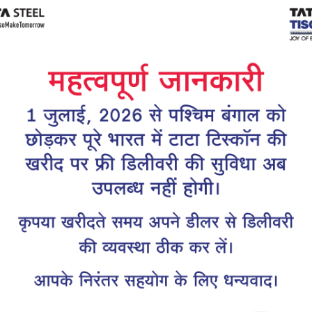
Tiscon
Tata Tiscon GFX
links
Ultima
scon 550SD are
Tata Tiscon 550SD are
accurate and
highly accurate and
 uniform ridges,
possess uniform ridges,
high…