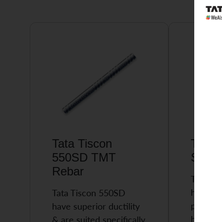
Tata Tiscon
Tata 
550SD TMT
Super
Rebar
Tata Ti
highly 
Tata Tiscon 550SD
possess
have superior ductility
high…
& are suited specifically