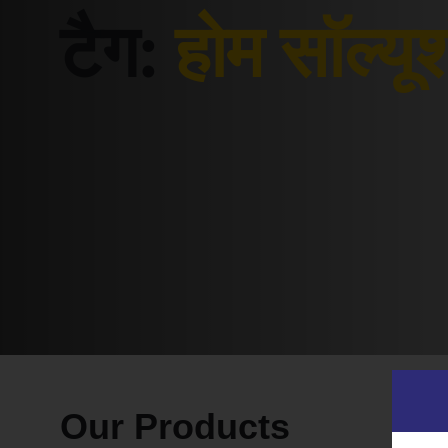
टैग:
होम सॉल्यू
Our Products