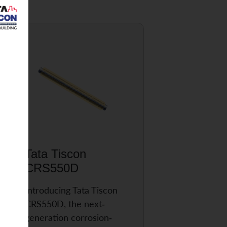
Tata Tiscon
CRS550D
Introducing Tata Tiscon
CRS550D, the next-
generation corrosion-