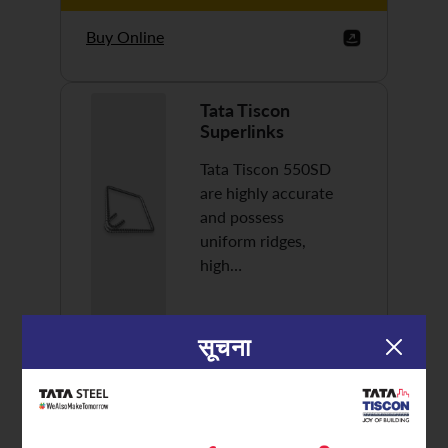
Buy Online
Tata Tiscon
Superlinks
Tata Tiscon 550SD
are highly accurate
and possess
uniform ridges,
high…
सूचना
Discover More
Buy Online