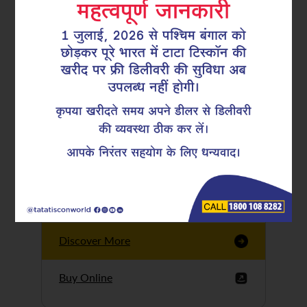
Tata Tiscon GFX
Ultima
Tata Tiscon 550SD
are highly accurate
and possess
uniform ridges,
high…
Discover More
Buy Online