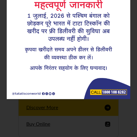
Tata Tiscon GFX
Ultima
Tata Tiscon 550SD
are highly accurate
and possess
uniform ridges,
high…
Discover More
Buy Online