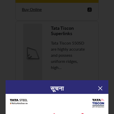
Buy Online
Tata Tiscon
Superlinks
Tata Tiscon 550SD
are highly accurate
and possess
uniform ridges,
high…
सूचना
Discover More
Buy Online