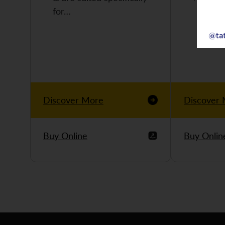
for…
Discover More
Discover
Buy Online
Buy Onlin