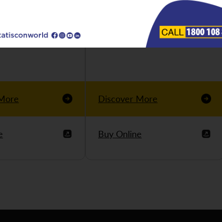
 More
Discover More
e
Buy Online