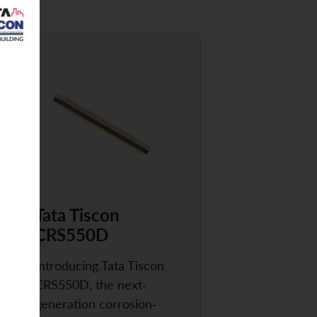
Tata Tiscon
CRS550D
Introducing Tata Tiscon
CRS550D, the next-
generation corrosion-