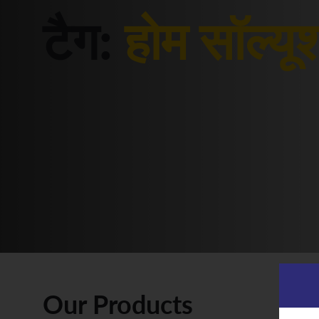
टैग:
होम सॉल्यू
Our Products