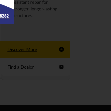
resistant rebar for
stronger, longer-lasting
structures.
Discover More
Find a Dealer