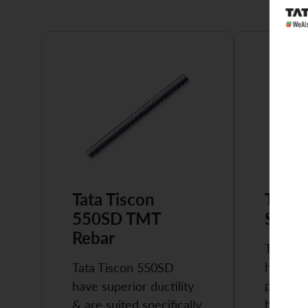
Tata Tiscon
Tata 
550SD TMT
Super
Rebar
Tata Ti
highly 
Tata Tiscon 550SD
possess
have superior ductility
high…
& are suited specifically