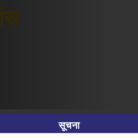
शंस
सूचना