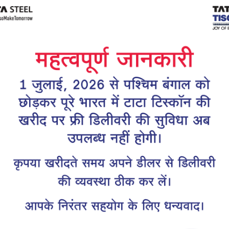
Tiscon
Tata Tiscon GFX
links
Ultima
scon 550SD are
Tata Tiscon 550SD are
accurate and
highly accurate and
 uniform ridges,
possess uniform ridges,
high…