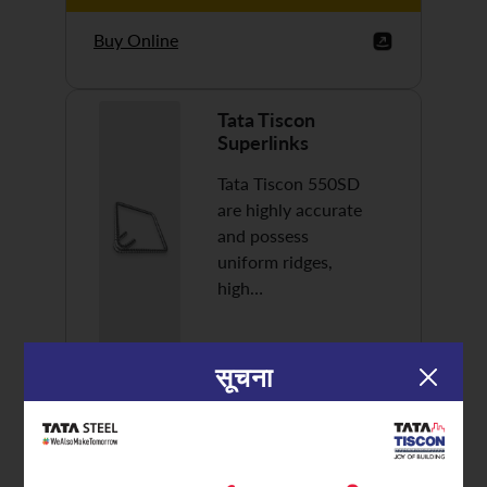
Buy Online
Tata Tiscon
Superlinks
Tata Tiscon 550SD
are highly accurate
and possess
uniform ridges,
high…
सूचना
Discover More
Buy Online