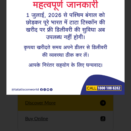
Tata Tiscon GFX
Ultima
Tata Tiscon 550SD
are highly accurate
and possess
uniform ridges,
high…
Discover More
Buy Online