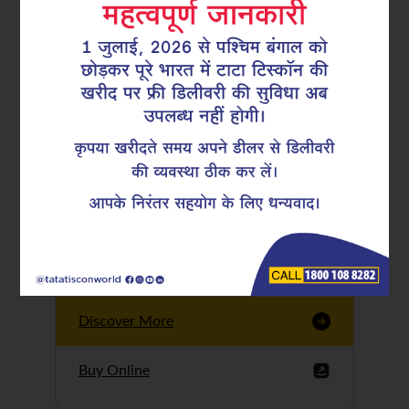
Tata Tiscon GFX
Ultima
Tata Tiscon 550SD
are highly accurate
and possess
uniform ridges,
high…
Discover More
Buy Online