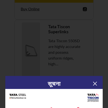
Buy Online
Tata Tiscon
Superlinks
Tata Tiscon 550SD
are highly accurate
and possess
uniform ridges,
high…
सूचना
Discover More
Buy Online