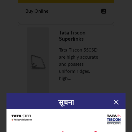
Buy Online
Tata Tiscon
Superlinks
Tata Tiscon 550SD
are highly accurate
and possess
uniform ridges,
high…
सूचना
Discover More
Buy Online