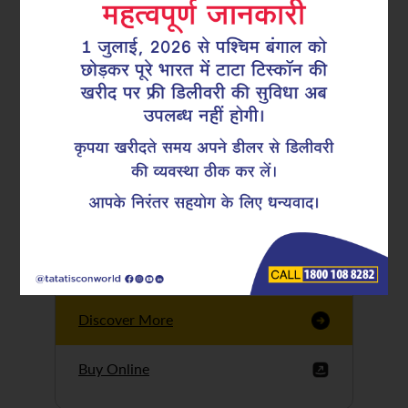
Tata Tiscon GFX
Ultima
Tata Tiscon 550SD
are highly accurate
and possess
uniform ridges,
high…
Discover More
Buy Online