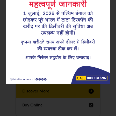
Tata Tiscon GFX
Ultima
Tata Tiscon 550SD
are highly accurate
and possess
uniform ridges,
high…
Discover More
Buy Online