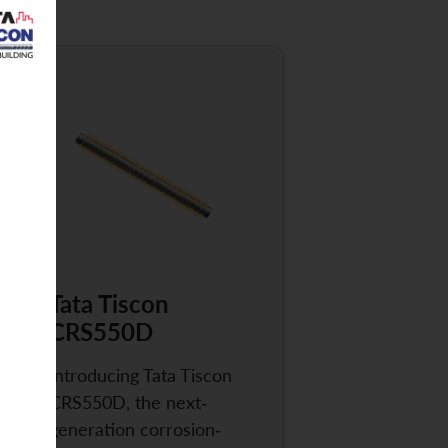
Tata Tiscon
CRS550D
Introducing Tata Tiscon
CRS550D, the next-
generation corrosion-