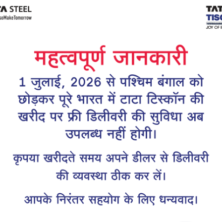
Tiscon
Tata Tiscon GFX
links
Ultima
scon 550SD are
Tata Tiscon 550SD are
accurate and
highly accurate and
 uniform ridges,
possess uniform ridges,
high…