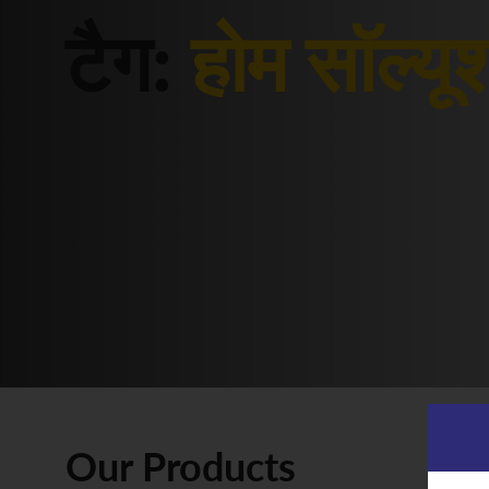
टैग:
होम सॉल्यू
Our Products