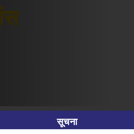
शंस
सूचना