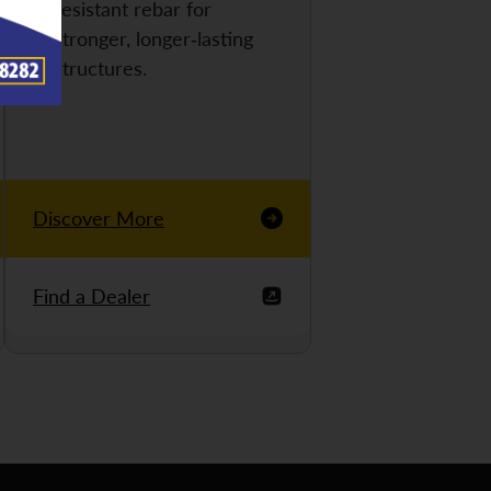
resistant rebar for
stronger, longer-lasting
structures.
Discover More
Find a Dealer