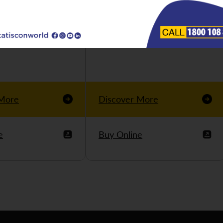
 More
Discover More
e
Buy Online