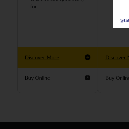
for…
Discover More
Discover
Buy Online
Buy Onlin