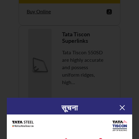
Buy Online
Tata Tiscon
Superlinks
Tata Tiscon 550SD
are highly accurate
and possess
uniform ridges,
high…
सूचना
Discover More
Buy Online