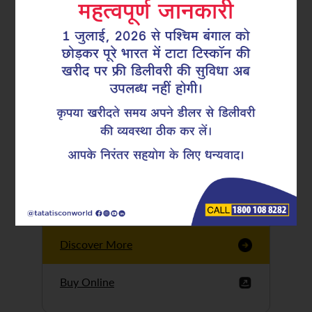
Tata Tiscon GFX
Ultima
Tata Tiscon 550SD
are highly accurate
and possess
uniform ridges,
high…
Discover More
Buy Online