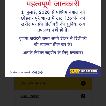
Tata Tiscon GFX
Ultima
Tata Tiscon 550SD
are highly accurate
and possess
uniform ridges,
high…
Discover More
Buy Online