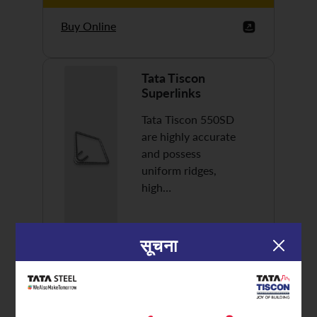
Buy Online
Tata Tiscon
Superlinks
Tata Tiscon 550SD
are highly accurate
and possess
uniform ridges,
high…
सूचना
Discover More
Buy Online