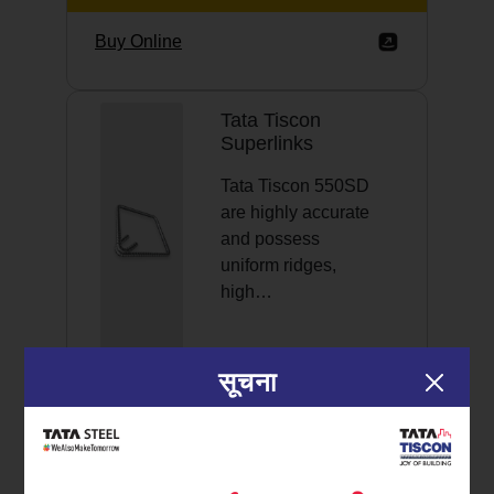
Buy Online
Tata Tiscon
Superlinks
Tata Tiscon 550SD
are highly accurate
and possess
uniform ridges,
high…
सूचना
Discover More
Buy Online