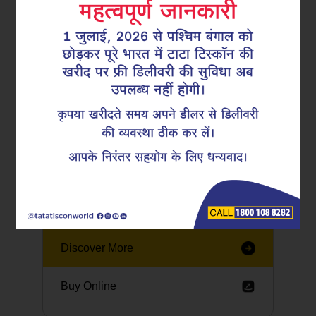
Tata Tiscon GFX
Ultima
Tata Tiscon 550SD
are highly accurate
and possess
uniform ridges,
high…
Discover More
Buy Online