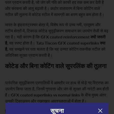
परत प्रदान करती है, जो जंग की गति को काफी हद तक कम कर देती है
और संरचना की आयु बढ़ाती है। कठोर वातावरण में बिना कोटिंग वाले
स्टील की तुलना में कोटेड स्टील में सामग्री का क्षरण बहुत कम होता है।
भारत के इंफ्रास्ट्रक्चर क्षेत्र में, विशेष रूप से उच्च नमी, प्रदूषण और
तटीय क्षेत्रों में, टिकाऊ कोटेड सुदृढ़ीकरण समाधान का उपयोग तेजी से बढ़
GFX coated reinforcement क्यों जरूरी
रहा है। यही कारण है कि
है,
Tata Tiscon GFX coated superlinks क्या
यह स्पष्ट होता है।
है,
यह समझने पर पता चलता है कि यह उन्नत कोटिंग तकनीक स्टील को
अतिरिक्त सुरक्षा प्रदान करती है।
कोटेड और बिना कोटिंग वाले सुपरलिंक की तुलना
पारंपरिक सुदृढ़ीकरण प्रणालियों में आमतौर पर हाथ से मोड़े गए स्टिरप्स का
उपयोग किया जाता है, जिनमें गुणवत्ता और जंग से सुरक्षा की गारंटी कम होती
GFX coated superlinks vs normal links
है।
के बीच मुख्य अंतर
उनकी टिकाऊपन और रखरखाव आवश्यकताओं में होता है।
सूचना
बिना कोटिंग वाले सुदृढ़ीकरण स्टील मुख्य रूप से कंक्रीट की क्षारीय